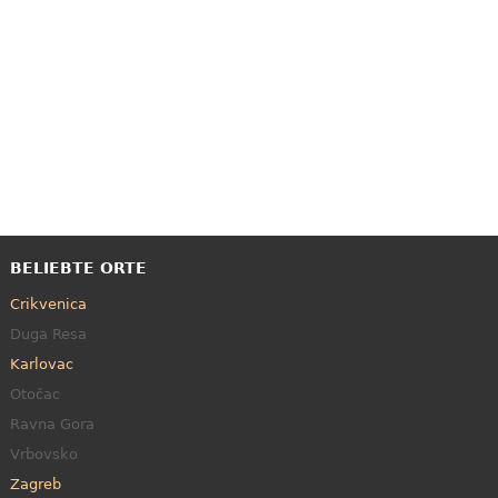
BELIEBTE ORTE
Crikvenica
Duga Resa
Karlovac
Otočac
Ravna Gora
Vrbovsko
Zagreb